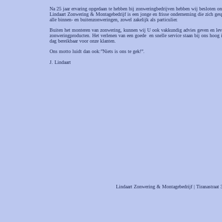
Na 25 jaar ervaring opgedaan te hebben bij zonweringbedrijven hebben wij besloten on
Lindaart Zonwering & Montagebedrijf is een jonge en frisse onderneming die zich gesp
alle binnen- en buitenzonweringen, zowel zakelijk als particulier.
Buiten het monteren van zonwering, kunnen wij U ook vakkundig advies geven en leve
zonweringproducten. Het verlenen van een goede en snelle service staan bij ons hoog i
dag bereikbaar voor onze klanten.
Ons motto luidt dan ook:”Niets is ons te gek!”.
J. Lindaart
Lindaart Zonwering & Montagebedrijf | Tiranastraat 